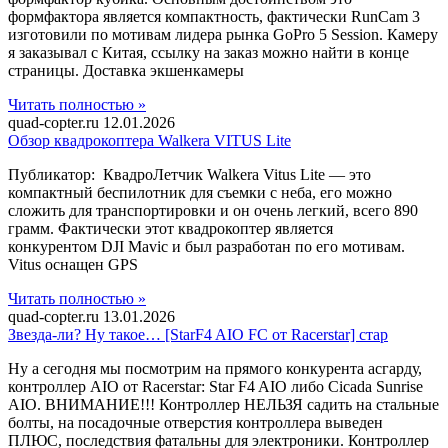
формфактора является компактность, фактически RunCam 3
изготовили по мотивам лидера рынка GoPro 5 Session. Камеру
я заказывал с Китая, ссылку на заказ можно найти в конце
страницы. Доставка экшенкамеры
Читать полностью »
quad-copter.ru
12.01.2026
Обзор квадрокоптера Walkera VITUS Lite
Публикатор: КвадроЛетчик Walkera Vitus Lite — это
компактный беспилотник для съемки с неба, его можно
сложить для транспортировки и он очень легкий, всего 890
грамм. Фактически этот квадрокоптер является
конкурентом DJI Mavic и был разработан по его мотивам.
Vitus оснащен GPS
Читать полностью »
quad-copter.ru
13.01.2026
Звезда-ли? Ну такое… [StarF4 AIO FC от Racerstar] стар
Ну а сегодня мы посмотрим на прямого конкурента асгарду,
контроллер AIO от Racerstar: Star F4 AIO либо Cicada Sunrise
AIO. ВНИМАНИЕ!!! Контроллер НЕЛЬЗЯ садить на стальные
болты, на посадочные отверстия контроллера выведен
ПЛЮС, последствия фатальны для электроники. Контроллер