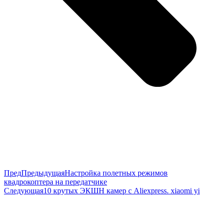
Пред
Предыдущая
Настройка полетных режимов
квадрокоптера на передатчике
Следующая
10 крутых ЭКШН камер с Aliexpress. xiaomi yi