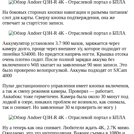
На боковых сторонах кнопки навигации и разъемы питания/
слот для карты. Сверху кнопка подтверждения, она же
отвечает за старт/стоп записи.
Аккумулятор установлен 3.7 900 махов, заряжается через
камеру долго, проще через внешнее з/у, которое подходит от
линейки SJ4000. Но придется напрячь ногти. Крышка отсека
очень плотно сидит. После полной зарядки аккума без
включенного Wifi хватает на заявленные 90 мин записи. Это
было проверено велопрогулкой. Аккумы подходят от SJCam
4000
Пульт дистанционного управления имеет кнопки включения,
а так ж смену режимов камеры. Проверял — работает.
Аквабокс тоже герметичен. Камера была около 30 минут под
лодкой в озере, никаких проблем не возникло, как снимала,
так и снимает. Но заявленные 30 м проверить не могу )
Ну а теперь как она снимает. Любители ждать 4K, 2.7K мимо.
Ожидаемо, что это интерполяция. Важнее съемка в 1080p и