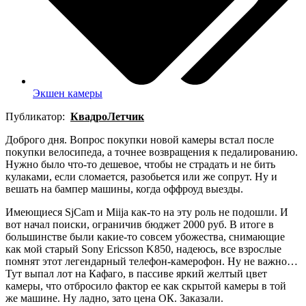
Экшен камеры
Публикатор:
КвадроЛетчик
Доброго дня. Вопрос покупки новой камеры встал после
покупки велосипеда, а точнее возвращения к педалированию.
Нужно было что-то дешевое, чтобы не страдать и не бить
кулаками, если сломается, разобьется или же сопрут. Ну и
вешать на бампер машины, когда оффроуд выезды.
Имеющиеся SjCam и Miija как-то на эту роль не подошли. И
вот начал поиски, ограничив бюджет 2000 руб. В итоге в
большинстве были какие-то совсем убожества, снимающие
как мой старый Sony Ericsson K850, надеюсь, все взрослые
помнят этот легендарный телефон-камерофон. Ну не важно…
Тут выпал лот на Кафаго, в пассиве яркий желтый цвет
камеры, что отбросило фактор ее как скрытой камеры в той
же машине. Ну ладно, зато цена ОК. Заказали.