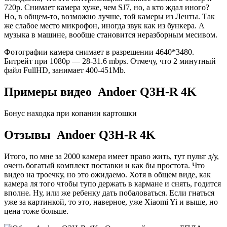
720p. Снимает камера хуже, чем SJ7, но, а кто ждал иного?
Но, в общем-то, возможно лучше, той камеры из Ленты. Так
же слабое место микрофон, иногда звук как из бункера. А
музыка в машине, вообще становится неразборным месивом.
Фотографии камера снимает в разрешении 4640*3480.
Битрейт при 1080p — 28-31.6 mbps. Отмечу, что 2 минутный
файл FullHD, занимает 400-451Mb.
Примеры видео Andoer Q3H-R 4K
Бонус находка при копании картошки
Отзывы Andoer Q3H-R 4K
Итого, по мне за 2000 камера имеет право жить, тут пульт д/у,
очень богатый комплект поставки и как бы простота. Что
видео на троечку, но это ожидаемо. Хотя в общем виде, как
камера ля того чтобы тупо держать в кармане и снять, годится
вполне. Ну, или же ребенку дать побаловаться. Если гнаться
уже за картинкой, то это, наверное, уже Xiaomi Yi и выше, но
цена тоже больше.