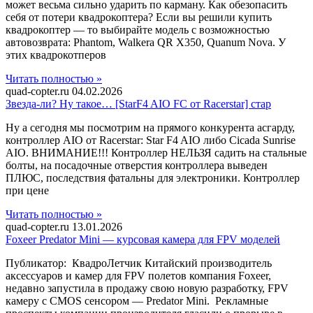
может весьма сильно ударить по карману. Как обезопасить
себя от потери квадрокоптера? Если вы решили купить
квадрокоптер — то выбирайте модель с возможностью
автовозврата: Phantom, Walkera QR X350, Quanum Nova. У
этих квадрокотперов
Читать полностью »
quad-copter.ru
04.02.2026
Звезда-ли? Ну такое… [StarF4 AIO FC от Racerstar] стар
Ну а сегодня мы посмотрим на прямого конкурента асгарду,
контроллер AIO от Racerstar: Star F4 AIO либо Cicada Sunrise
AIO. ВНИМАНИЕ!!! Контроллер НЕЛЬЗЯ садить на стальные
болты, на посадочные отверстия контроллера выведен
ПЛЮС, последствия фатальны для электроники. Контроллер
при цене
Читать полностью »
quad-copter.ru
13.01.2026
Foxeer Predator Mini — курсовая камера для FPV моделей
Публикатор: КвадроЛетчик Китайский производитель
аксессуаров и камер для FPV полетов компания Foxeer,
недавно запустила в продажу свою новую разработку, FPV
камеру с CMOS сенсором — Predator Mini. Рекламные