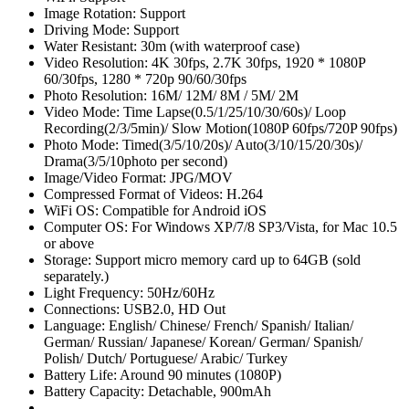
Image Rotation: Support
Driving Mode: Support
Water Resistant: 30m (with waterproof case)
Video Resolution: 4K 30fps, 2.7K 30fps, 1920 * 1080P
60/30fps, 1280 * 720p 90/60/30fps
Photo Resolution: 16M/ 12M/ 8M / 5M/ 2M
Video Mode: Time Lapse(0.5/1/25/10/30/60s)/ Loop
Recording(2/3/5min)/ Slow Motion(1080P 60fps/720P 90fps)
Photo Mode: Timed(3/5/10/20s)/ Auto(3/10/15/20/30s)/
Drama(3/5/10photo per second)
Image/Video Format: JPG/MOV
Compressed Format of Videos: H.264
WiFi OS: Compatible for Android iOS
Computer OS: For Windows XP/7/8 SP3/Vista, for Mac 10.5
or above
Storage: Support micro memory card up to 64GB (sold
separately.)
Light Frequency: 50Hz/60Hz
Connections: USB2.0, HD Out
Language: English/ Chinese/ French/ Spanish/ Italian/
German/ Russian/ Japanese/ Korean/ German/ Spanish/
Polish/ Dutch/ Portuguese/ Arabic/ Turkey
Battery Life: Around 90 minutes (1080P)
Battery Capacity: Detachable, 900mAh