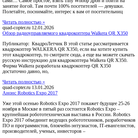
сами… Самое простое, взять Tiny Whoop дрон и пойти на
занятие йогой. Там почти 100% посетителей — девушки.
Полетайте, поснимайте, интерес к вам от посетительниц
Читать полностью »
quad-copter.ru
12.01.2026
Обзор радиоуправляемого квадрокоптера Walkera QR X350
Публикатор: КвадроЛетчик В этой статье рассматривается
квадрокоптер WALKERA QR X350, если вы хотите купить
этот квадрокоптер, то смотрите сюда, а еще вы можете скачать
русскую инструкцию для квадрокоптера Walkera QR X350.
Фирма Walkera разработала квадрокоптер QR X350
достаточно давно, но,
Читать полностью »
quad-copter.ru
13.01.2026
Анонс Robotics Expo 2017
Уже этой осенью Robotics Expo 2017 покажет будущее 25-26
ноября в Москве в пятый раз состоится Robotics Expo –
крупнейшая робототехническая выставка в России. Robotics
Expo 2017 объединит ведущих робототехников, разработчиков
ПО и программистов, блокчейн-энтузиастов, IТ-евангелистов,
производителей, ученых, инвесторов –