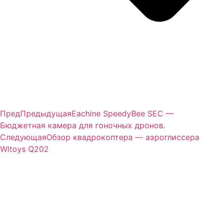
Пред
Предыдущая
Eachine SpeedyBee SEC —
Бюджетная камера для гоночных дронов.
Следующая
Обзор квадрокоптера — аэроглиссера
Wltoys Q202