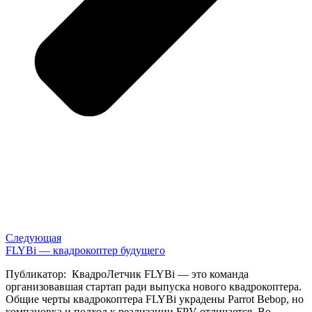
Следующая
FLYBi — квадрокоптер будущего
Публикатор: КвадроЛетчик FLYBi — это команда
организовавшая стартап ради выпуска нового квадрокоптера.
Общие черты квадрокоптера FLYBi украдены Parrot Bebop, но
компановка и подход к реализации FPV отличается. Во