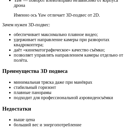
Yaw — поворот влево/вправо независимо от корпуса
дрона
Именно ось Yaw отличает 3D-подвес от 2D.
Зачем нужен 3D-подвес:
обеспечивает максимально плавное видео;
удерживает направление камеры при разворотах
квадрокоптера;
даёт «кинематографическое» качество съёмки;
позволяет управлять направлением камеры отдельно от
полёта.
Преимущества 3D подвеса
минимальная тряска даже при манёврах
стабильный горизонт
плавные панорамы
подходит для профессиональной аэровидеосъёмки
Недостатки
выше цена
больший вес и энергопотребление