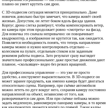
плавно он умеет крутить сам дрон.
С 3D-подвесом ситуация меняется принципиально. Даже
новичок довольно быстро замечает, что камера живёт своей
жизнью. Допустим, он летит боком вдоль фасада здания.
Корпус дрона слегка развёрнут, чтобы компенсировать ветер,
но камера при этом продолжает ровно «смотреть» на фасад.
Для новичка это сначала непривычно: он поворачивает
квадрокоптер, а изображение не крутится так, как ожидается.
Появляется необходимость понять, что теперь направление
камеры можно и нужно контролировать отдельно —
колесиком на пульте, отдельным стиком или заданным
режимом работы подвеса. Зато результат сразу выглядит
значительно профессиональнее: даже простые движения дают
плавное, «скользящее» видео без резких вращений.
Для профессионала управление — это уже не просто
удобство, а инструмент выразительности. В 3D-подвесе он
может заранее продумать, как именно камера будет двигаться
относительно сцены. Например, при съёмке автомобиля
можно лететь по дуге вокруг него, сохраняя камеру постоянно
направленной на объект, независимо от того, как
разворачивается сам дрон. Или при съёмке пейзажа можно
задать медленную, равномерную панораму камеры, в то время
как квадрокоптер движется вперёд по прямой. Такие кадры