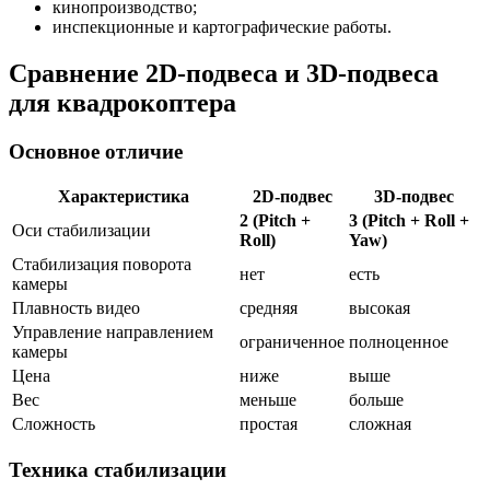
кинопроизводство;
инспекционные и картографические работы.
Сравнение 2D-подвеса и 3D-подвеса
для квадрокоптера
Основное отличие
Характеристика
2D-подвес
3D-подвес
2 (Pitch +
3 (Pitch + Roll +
Оси стабилизации
Roll)
Yaw)
Стабилизация поворота
нет
есть
камеры
Плавность видео
средняя
высокая
Управление направлением
ограниченное
полноценное
камеры
Цена
ниже
выше
Вес
меньше
больше
Сложность
простая
сложная
Техника стабилизации