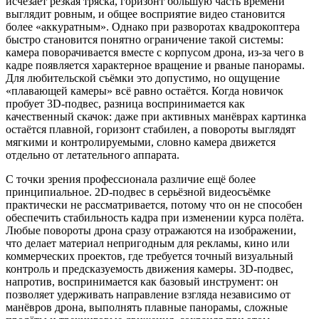
исчезает резкая тряска, горизонт большую часть времени
выглядит ровным, и общее восприятие видео становится
более «аккуратным». Однако при разворотах квадрокоптера
быстро становится понятно ограничение такой системы:
камера поворачивается вместе с корпусом дрона, из-за чего в
кадре появляется характерное вращение и рваные панорамы.
Для любительской съёмки это допустимо, но ощущение
«плавающей камеры» всё равно остаётся. Когда новичок
пробует 3D-подвес, разница воспринимается как
качественный скачок: даже при активных манёврах картинка
остаётся плавной, горизонт стабилен, а повороты выглядят
мягкими и контролируемыми, словно камера движется
отдельно от летательного аппарата.
С точки зрения профессионала различие ещё более
принципиальное. 2D-подвес в серьёзной видеосъёмке
практически не рассматривается, потому что он не способен
обеспечить стабильность кадра при изменении курса полёта.
Любые повороты дрона сразу отражаются на изображении,
что делает материал непригодным для рекламы, кино или
коммерческих проектов, где требуется точный визуальный
контроль и предсказуемость движения камеры. 3D-подвес,
напротив, воспринимается как базовый инструмент: он
позволяет удерживать направление взгляда независимо от
манёвров дрона, выполнять плавные панорамы, сложные