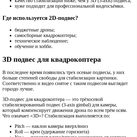
качество стабилизации ниже, чем у 3D (3-axis) подвеса;
хуже подходит для профессиональной видеосъёмки.
Где используется 2D-подвес?
бюджетные дроны;
самосборные квадрокоптеры;
техническое наблюдение;
обучение и хобби.
ЗD подвес для квадрокоптера
В последнее время появились трех осевые подвесы, у них
больше степеней свободы для стабилизации картинки.
Соответственно и видео снятое с таким подвесом выглядит
гораздо лучше.
3D-подвес для квадрокоптера — это трёхосевой
стабилизированный подвес (3-axis gimbal) для камеры,
который компенсирует движения дрона по всем трём осям.
Что означает «3D»? Стабилизация выполняется по:
Pitch — наклон камеры вверх/вниз
Roll — крен (удержание горизонта)