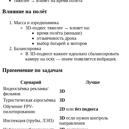
тяжелее → влияет на время полёта
Влияние на полёт
Масса и аэродинамика
3D-подвес тяжелее → влияет на:
время полёта (меньше)
отзывчивость дрона
выбор батарей и моторов
Балансировка
В 3D-подвесе важнее идеально сбалансировать
камеру на осях — иначе появляется вибрация.
Применение по задачам
Сценарий
Лучше
Видеосъёмка рекламы/
3D
фильмов
Туристическая аэросъёмка
3D
Обучение FPV-
2D
или
без подвеса
пилотированию
3D
если нужен контроль
Инспекция (трубы, ЛЭП)
направления