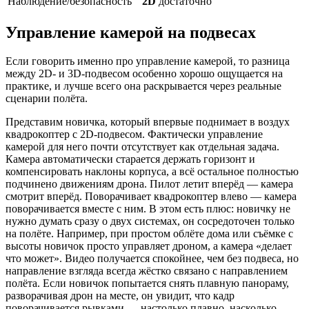
Наблюдение/безопасность
2D
достаточно
Управление камерой на подвесах
Если говорить именно про управление камерой, то разница
между 2D- и 3D-подвесом особенно хорошо ощущается на
практике, и лучше всего она раскрывается через реальные
сценарии полёта.
Представим новичка, который впервые поднимает в воздух
квадрокоптер с 2D-подвесом. Фактически управление
камерой для него почти отсутствует как отдельная задача.
Камера автоматически старается держать горизонт и
компенсировать наклоны корпуса, а всё остальное полностью
подчинено движениям дрона. Пилот летит вперёд — камера
смотрит вперёд. Поворачивает квадрокоптер влево — камера
поворачивается вместе с ним. В этом есть плюс: новичку не
нужно думать сразу о двух системах, он сосредоточен только
на полёте. Например, при простом облёте дома или съёмке с
высоты новичок просто управляет дроном, а камера «делает
что может». Видео получается спокойнее, чем без подвеса, но
направление взгляда всегда жёстко связано с направлением
полёта. Если новичок попытается снять плавную панораму,
разворачивая дрон на месте, он увидит, что кадр
поворачивается рывками — настолько плавно, насколько