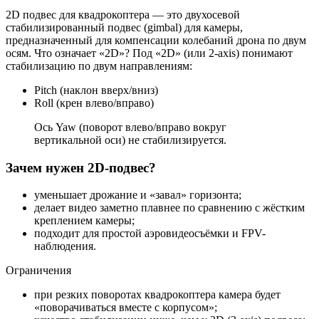
2D подвес для квадрокоптера — это двухосевой
стабилизированный подвес (gimbal) для камеры,
предназначенный для компенсации колебаний дрона по двум
осям. Что означает «2D»? Под «2D» (или 2-axis) понимают
стабилизацию по двум направлениям:
Pitch (наклон вверх/вниз)
Roll (крен влево/вправо)
Ось Yaw (поворот влево/вправо вокруг
вертикальной оси) не стабилизируется.
Зачем нужен 2D-подвес?
уменьшает дрожание и «завал» горизонта;
делает видео заметно плавнее по сравнению с жёстким
креплением камеры;
подходит для простой аэровидеосъёмки и FPV-
наблюдения.
Ограничения
при резких поворотах квадрокоптера камера будет
«поворачиваться вместе с корпусом»;