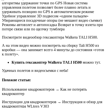
алгоритмы удержание точки по GPS Новая система
управления полетом позволяет более плавно летать и
удерживать позицию по GPS в автоматическом режиме
Удобное управление 3D подвесом «одним пальцем»
Убирающиеся посадочные опоры (не мешают видео съемке)
Режимы автовзлет и автопосадка Возврат в точку взлета при
потере связи или по щелчку тумблера
Посмотрите видеообзор гексакоптера Walkera TALI H500.
А на этом видео можно посмотреть на сборку Tali H500 из
коробки — она занимает всего 4 минуты до состояния «готов
к полету».
Купить гексакоптер Walkera TALI H500
можно тут.
Удачных полетов и видеосъемки с неба!
Похожие статьи:
Использование квадрокоптеров → Как не потерять
квадрокоптер
Инструкции для квадрокоптеров → Инструкция и обзор для
квадрокоптера WLtoys V303