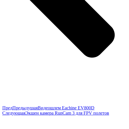
Пред
Предыдущая
Видеошлем Eachine EV800D
Следующая
Экшен камера RunCam 3 для FPV полетов