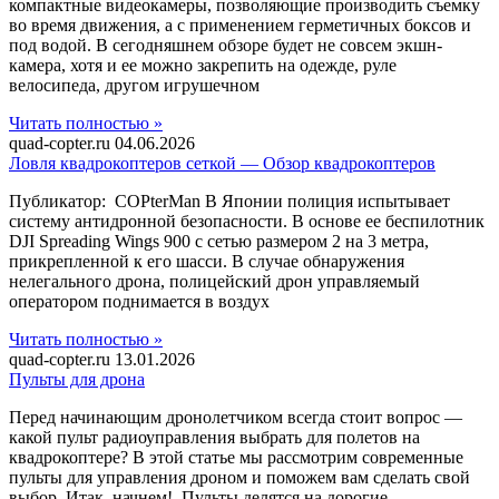
компактные видеокамеры, позволяющие производить съемку
во время движения, а с применением герметичных боксов и
под водой. В сегодняшнем обзоре будет не совсем экшн-
камера, хотя и ее можно закрепить на одежде, руле
велосипеда, другом игрушечном
Читать полностью »
quad-copter.ru
04.06.2026
Ловля квадрокоптеров сеткой — Обзор квадрокоптеров
Публикатор: COPterMan В Японии полиция испытывает
систему антидронной безопасности. В основе ее беспилотник
DJI Spreading Wings 900 с сетью размером 2 на 3 метра,
прикрепленной к его шасси. В случае обнаружения
нелегального дрона, полицейский дрон управляемый
оператором поднимается в воздух
Читать полностью »
quad-copter.ru
13.01.2026
Пульты для дрона
Перед начинающим дронолетчиком всегда стоит вопрос —
какой пульт радиоуправления выбрать для полетов на
квадрокоптере? В этой статье мы рассмотрим современные
пульты для управления дроном и поможем вам сделать свой
выбор. Итак, начнем! Пульты делятся на дорогие,