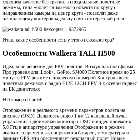
хорошем качестве без тряски, а специальные полетные
режимы, типа «облет снимаемого объекта по кругу с
направлением камеры на центр круга» позволят даже
начинающему коптеровладельцу снять интересный ролик.
Итак, какие особенности есть у этого гексакоптера?
Особенности Walkera TALI H500
Идеальное решение для FPV полетов Воздушная платформа
Про уровеня для iLook+, GoPro, SJ4000 Полетное время до 25
минут в FPV режиме с подвесом и камерой Контроль всех
полетных режимов с радио F12E 12CH FPV 3-х осевой подвес
на БК двигателях
HD камера iLook+
Отображение в реального времени параметров полета на
дисплее (OSD), Дальность видео 1 км 12 канальный пульт
управления 5 дюймовый монитор с OSD и видео приемник
5,8 Ггц в аппаратуре управления Отображение в режиме
реального времени — напряжения батареи, температуры и
данных GPS, что обеспечивает безопасный полет Новые