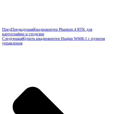
Пред
Предыдущая
Квадрокоптер Phantom 4 RTK для
картографии и геодезии
Следующая
Купить квадрокоптер Huajun W608-1 с пультом
управления