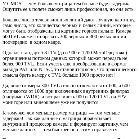
У CMOS — чем больше матрица тем больше будет задержка.
Ощутить ее в полете сможет лишь профессионал, но она есть.
Большее число телевизионных линий дают лучшую картинку,
само число, это количество черных и белых линий, которые
могут быть отображены на картинке горизонтально. Камера
600TVL может отобразить 300 черных и 300 белых линий
поочередно, в одном кадре.
Однако, стандарт 5.8 ГГц (да и 900 и 1200 МегаГерц тоже)
ограниченны потоком данных который может передать не
более 900 TVL. Если учесть еще преобразование в формат
вывода PAL или NTSC, то становится ясно, что практического
смысла брать камеру с TVL больше 1000 просто нет!
Да, видео камеры 300 TVL сильно отличаются от 600, а 600
отличаются от 1000 при включенных внутренних фильтрах
(например WDR), а вот различить 900 и 1200 TVL на FPV
мониторе или видеошлеме уже не получится.
К тому же, чем меньше размер матрицы — тем меньше
задержка! Так как данные с матрицы обрабатывает
внутренний процессор камеры и формирует картинку, чем
меньше данных — тем быстрее он с этим справляется.