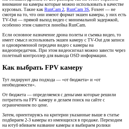
внимание на камеры которые можно использовать в качестве
курсовых. Такие как
RunCam 2
,
RunCam 3S
, Foxeer — не
смотря на то, что они имеют формат экшен камеры, у них есть
TV-Out — прямой выход видео с минимальной задержкой,
особенно этим славится линейка RunCam.
Если основное назначение дрона полеты и съемка видео, то
имеет смысл использовать экшен камеру с TV-Out для записи
и одновременной передачи видео с камеры на
видеопередатчик. При этом видеосигнал можно завести через
полетный контроллер для вывода OSD информации.
Как выбрать FPV камеру
Тут лидируют два подхода — «от бюджета» и «от
необходимости».
От бюджета — определяемся с деньгами которые решили
потратить на FPV камеру и делаем поиск на сайте с
ограничением по цене.
Затем, ориентируясь на критерии указанные выше в статье
подбираем 2-3 камеры из имеющихся в продаже. Переходим
на ютуб вбиваем название камеры и выбираем ролики