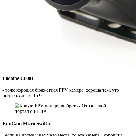
Eachinе C800T
- тоже хорошая бюджетная FPV камера, хороша тем, что
поддерживает 16:9.
RunCam Micro Swift 2
- если на дроне у вас мало места, то эта камера - хороший