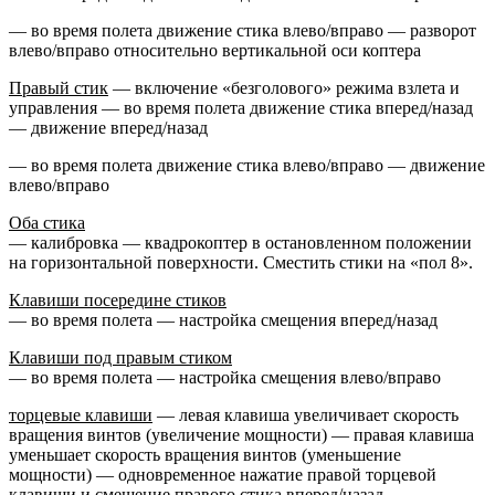
— во время полета движение стика влево/вправо — разворот
влево/вправо относительно вертикальной оси коптера
Правый стик
— включение «безголового» режима взлета и
управления — во время полета движение стика вперед/назад
— движение вперед/назад
— во время полета движение стика влево/вправо — движение
влево/вправо
Оба стика
— калибровка — квадрокоптер в остановленном положении
на горизонтальной поверхности. Сместить стики на «пол 8».
Клавиши посередине стиков
— во время полета — настройка смещения вперед/назад
Клавиши под правым стиком
— во время полета — настройка смещения влево/вправо
торцевые клавиши
— левая клавиша увеличивает скорость
вращения винтов (увеличение мощности) — правая клавиша
уменьшает скорость вращения винтов (уменьшение
мощности) — одновременное нажатие правой торцевой
клавиши и смещение правого стика вперед/назад —