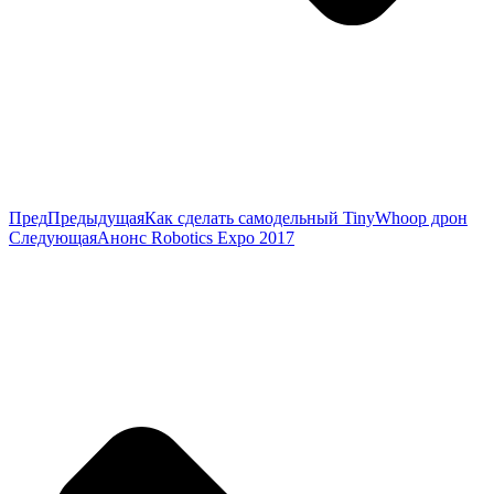
Пред
Предыдущая
Как сделать самодельный TinyWhoop дрон
Следующая
Анонс Robotics Expo 2017