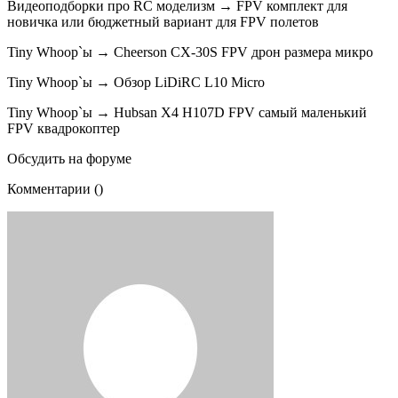
Видеоподборки про RC моделизм → FPV комплект для
новичка или бюджетный вариант для FPV полетов
Tiny Whoop`ы → Cheerson CX-30S FPV дрон размера микро
Tiny Whoop`ы → Обзор LiDiRC L10 Micro
Tiny Whoop`ы → Hubsan X4 H107D FPV самый маленький
FPV квадрокоптер
Обсудить на форуме
Комментарии ()