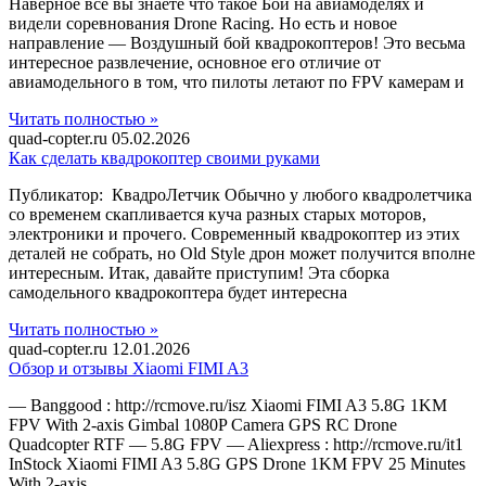
Наверное все вы знаете что такое Бой на авиамоделях и
видели соревнования Drone Racing. Но есть и новое
направление — Воздушный бой квадрокоптеров! Это весьма
интересное развлечение, основное его отличие от
авиамодельного в том, что пилоты летают по FPV камерам и
Читать полностью »
quad-copter.ru
05.02.2026
Как сделать квадрокоптер своими руками
Публикатор: КвадроЛетчик Обычно у любого квадролетчика
со временем скапливается куча разных старых моторов,
электроники и прочего. Современный квадрокоптер из этих
деталей не собрать, но Old Style дрон может получится вполне
интересным. Итак, давайте приступим! Эта сборка
самодельного квадрокоптера будет интересна
Читать полностью »
quad-copter.ru
12.01.2026
Обзор и отзывы Xiaomi FIMI A3
— Banggood : http://rcmove.ru/isz Xiaomi FIMI A3 5.8G 1KM
FPV With 2-axis Gimbal 1080P Camera GPS RC Drone
Quadcopter RTF — 5.8G FPV — Aliexpress : http://rcmove.ru/it1
InStock Xiaomi FIMI A3 5.8G GPS Drone 1KM FPV 25 Minutes
With 2-axis