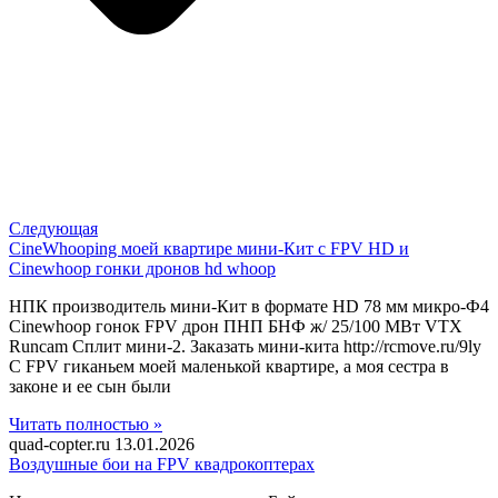
Следующая
CineWhooping моей квартире мини-Кит с FPV HD и
Cinewhoop гонки дронов hd whoop
НПК производитель мини-Кит в формате HD 78 мм микро-Ф4
Cinewhoop гонок FPV дрон ПНП БНФ ж/ 25/100 МВт VTX
Runcam Сплит мини-2. Заказать мини-кита http://rcmove.ru/9ly
С FPV гиканьем моей маленькой квартире, а моя сестра в
законе и ее сын были
Читать полностью »
quad-copter.ru
13.01.2026
Воздушные бои на FPV квадрокоптерах